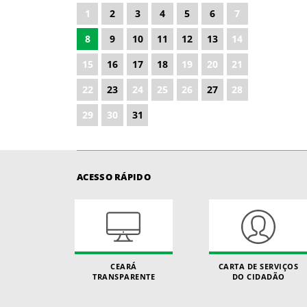
1
2
3
4
5
6
7
2027
8
9
10
11
12
13
14
2028
15
16
17
18
19
20
21
22
23
24
25
26
27
28
29
30
31
ACESSO RÁPIDO
CEARÁ
CARTA DE SERVIÇOS
TRANSPARENTE
DO CIDADÃO