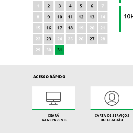
1
2
3
4
5
6
7
2027
10
8
9
10
11
12
13
14
2028
15
16
17
18
19
20
21
22
23
24
25
26
27
28
29
30
31
ACESSO RÁPIDO
CEARÁ
CARTA DE SERVIÇOS
TRANSPARENTE
DO CIDADÃO