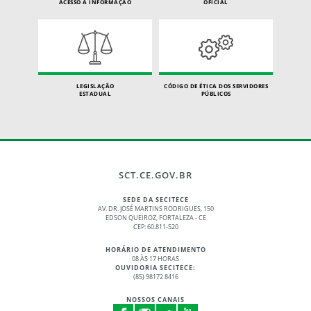
ACESSO À INFORMAÇÃO
OFICIAL
LEGISLAÇÃO
CÓDIGO DE ÉTICA DOS SERVIDORES
ESTADUAL
PÚBLICOS
SCT.CE.GOV.BR
SEDE DA SECITECE
AV. DR. JOSÉ MARTINS RODRIGUES, 150
EDSON QUEIROZ, FORTALEZA - CE
CEP: 60.811-520
HORÁRIO DE ATENDIMENTO
08 ÀS 17 HORAS
OUVIDORIA SECITECE:
(85) 98172 8416
NOSSOS CANAIS