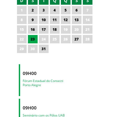
D
S
T
Q
Q
S
S
1
2
3
4
5
6
7
8
9
10
11
12
13
14
15
16
17
18
19
20
21
22
23
24
25
26
27
28
29
30
31
09H00
Fórum Estadual do Consecti
Porto Alegre
09H00
Seminário com os Pólos UAB