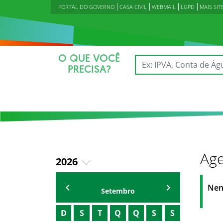
PORTAL DO GOVERNO
CASA CIVIL
WEBMAIL
LGPD
MAIS SIT
O QUE VOCÊ
PRECISA?
Age
2026
2023
Agenda Secretárias
Nen
Setembro
2024
D
S
T
Q
Q
S
S
2025