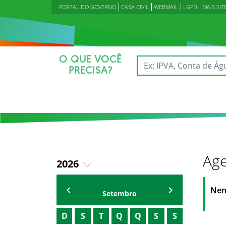
PORTAL DO GOVERNO
CASA CIVIL
WEBMAIL
LGPD
MAIS SIT
O QUE VOCÊ
PRECISA?
Age
2026
2023
Agenda Secretárias
Nen
Setembro
2024
D
S
T
Q
Q
S
S
2025