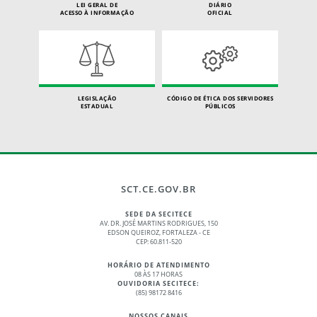
LEI GERAL DE
DIÁRIO
ACESSO À INFORMAÇÃO
OFICIAL
LEGISLAÇÃO
CÓDIGO DE ÉTICA DOS SERVIDORES
ESTADUAL
PÚBLICOS
SCT.CE.GOV.BR
SEDE DA SECITECE
AV. DR. JOSÉ MARTINS RODRIGUES, 150
EDSON QUEIROZ, FORTALEZA - CE
CEP: 60.811-520
HORÁRIO DE ATENDIMENTO
08 ÀS 17 HORAS
OUVIDORIA SECITECE:
(85) 98172 8416
NOSSOS CANAIS