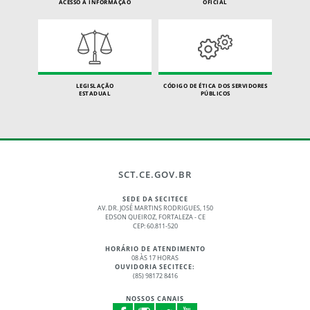
ACESSO À INFORMAÇÃO
OFICIAL
LEGISLAÇÃO
CÓDIGO DE ÉTICA DOS SERVIDORES
ESTADUAL
PÚBLICOS
SCT.CE.GOV.BR
SEDE DA SECITECE
AV. DR. JOSÉ MARTINS RODRIGUES, 150
EDSON QUEIROZ, FORTALEZA - CE
CEP: 60.811-520
HORÁRIO DE ATENDIMENTO
08 ÀS 17 HORAS
OUVIDORIA SECITECE:
(85) 98172 8416
NOSSOS CANAIS