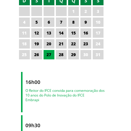
D
S
T
Q
Q
S
S
1
2
3
4
5
6
7
8
9
10
11
12
13
14
15
16
17
18
19
20
21
22
23
24
25
26
27
28
29
30
31
16h00
O Reitor do IFCE convida para comemoração dos
10 anos do Polo de Inovação do IFCE
Embrapi
09h30