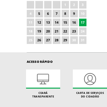
1
2
3
2027
4
5
6
7
8
9
10
2028
11
12
13
14
15
16
17
18
19
20
21
22
23
24
25
26
27
28
29
30
31
ACESSO RÁPIDO
CEARÁ
CARTA DE SERVIÇOS
TRANSPARENTE
DO CIDADÃO