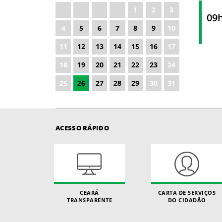
1
2
3
2027
09
4
5
6
7
8
9
10
2028
11
12
13
14
15
16
17
18
19
20
21
22
23
24
25
26
27
28
29
30
31
ACESSO RÁPIDO
CEARÁ
CARTA DE SERVIÇOS
TRANSPARENTE
DO CIDADÃO