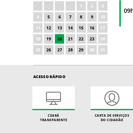
1
2
3
2027
09
4
5
6
7
8
9
10
2028
11
12
13
14
15
16
17
18
19
20
21
22
23
24
25
26
27
28
29
30
31
ACESSO RÁPIDO
CEARÁ
CARTA DE SERVIÇOS
TRANSPARENTE
DO CIDADÃO