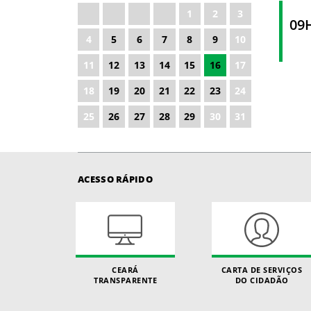
1
2
3
2027
09
4
5
6
7
8
9
10
2028
11
12
13
14
15
16
17
18
19
20
21
22
23
24
25
26
27
28
29
30
31
ACESSO RÁPIDO
CEARÁ
CARTA DE SERVIÇOS
TRANSPARENTE
DO CIDADÃO