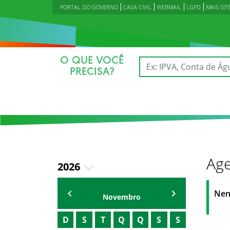
PORTAL DO GOVERNO
CASA CIVIL
WEBMAIL
LGPD
MAIS SIT
O QUE VOCÊ
PRECISA?
Age
2026
2023
Agenda Secretárias
Nen
Novembro
2024
D
S
T
Q
Q
S
S
2025