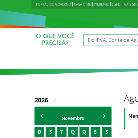
PORTAL DO GOVERNO
CASA CIVIL
WEBMAIL
LGPD
MAIS SIT
O QUE VOCÊ
PRECISA?
Age
2026
2023
Agenda Secretárias
Nen
Novembro
2024
D
S
T
Q
Q
S
S
2025