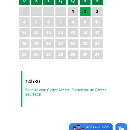
D
S
T
Q
Q
S
S
1
2
3
4
5
6
7
8
9
10
11
12
13
14
15
16
17
18
19
20
21
22
23
24
25
26
27
28
29
30
31
14h30
Reunião com Cleiton Monte- Presidente do Centec
SECITECE