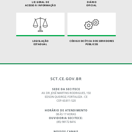
LEI GERAL DE
DIÁRIO
ACESSO À INFORMAÇÃO
OFICIAL
LEGISLAÇÃO
CÓDIGO DE ÉTICA DOS SERVIDORES
ESTADUAL
PÚBLICOS
SCT.CE.GOV.BR
SEDE DA SECITECE
AV. DR. JOSÉ MARTINS RODRIGUES, 150
EDSON QUEIROZ, FORTALEZA - CE
CEP: 60.811-520
HORÁRIO DE ATENDIMENTO
08 ÀS 17 HORAS
OUVIDORIA SECITECE:
(85) 98172 8416
NOSSOS CANAIS