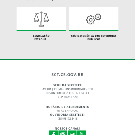
LEGISLAÇÃO
CÓDIGO DE ÉTICA DOS SERVIDORES
ESTADUAL
PÚBLICOS
SCT.CE.GOV.BR
SEDE DA SECITECE
AV. DR. JOSÉ MARTINS RODRIGUES, 150
EDSON QUEIROZ, FORTALEZA - CE
CEP: 60.811-520
HORÁRIO DE ATENDIMENTO
08 ÀS 17 HORAS
OUVIDORIA SECITECE:
(85) 98172 8416
NOSSOS CANAIS