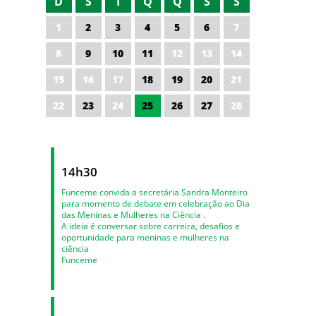
D
S
T
Q
Q
S
S
1
2
3
4
5
6
7
8
9
10
11
12
13
14
15
16
17
18
19
20
21
22
23
24
25
26
27
28
14h30
Funceme convida a secretária Sandra Monteiro
para momento de debate em celebração ao Dia
das Meninas e Mulheres na Ciência .
A ideia é conversar sobre carreira, desafios e
oportunidade para meninas e mulheres na
ciência
Funceme