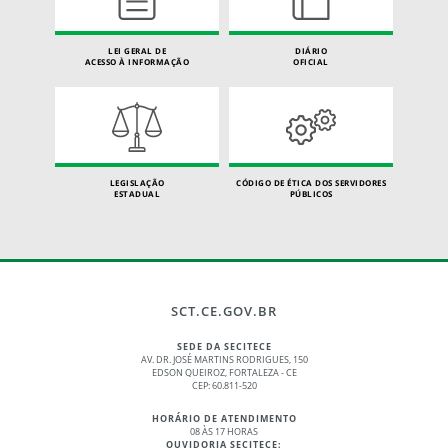
LEI GERAL DE
DIÁRIO
ACESSO À INFORMAÇÃO
OFICIAL
LEGISLAÇÃO
CÓDIGO DE ÉTICA DOS SERVIDORES
ESTADUAL
PÚBLICOS
SCT.CE.GOV.BR
SEDE DA SECITECE
AV. DR. JOSÉ MARTINS RODRIGUES, 150
EDSON QUEIROZ, FORTALEZA - CE
CEP: 60.811-520
HORÁRIO DE ATENDIMENTO
08 ÀS 17 HORAS
OUVIDORIA SECITECE: