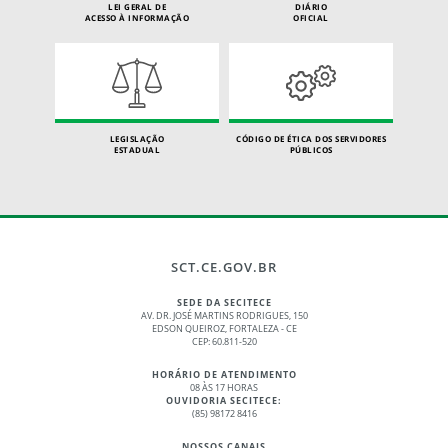
LEI GERAL DE
DIÁRIO
ACESSO À INFORMAÇÃO
OFICIAL
LEGISLAÇÃO
CÓDIGO DE ÉTICA DOS SERVIDORES
ESTADUAL
PÚBLICOS
SCT.CE.GOV.BR
SEDE DA SECITECE
AV. DR. JOSÉ MARTINS RODRIGUES, 150
EDSON QUEIROZ, FORTALEZA - CE
CEP: 60.811-520
HORÁRIO DE ATENDIMENTO
08 ÀS 17 HORAS
OUVIDORIA SECITECE:
(85) 98172 8416
NOSSOS CANAIS