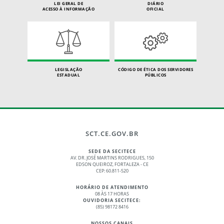
LEI GERAL DE
DIÁRIO
ACESSO À INFORMAÇÃO
OFICIAL
LEGISLAÇÃO
CÓDIGO DE ÉTICA DOS SERVIDORES
ESTADUAL
PÚBLICOS
SCT.CE.GOV.BR
SEDE DA SECITECE
AV. DR. JOSÉ MARTINS RODRIGUES, 150
EDSON QUEIROZ, FORTALEZA - CE
CEP: 60.811-520
HORÁRIO DE ATENDIMENTO
08 ÀS 17 HORAS
OUVIDORIA SECITECE:
(85) 98172 8416
NOSSOS CANAIS