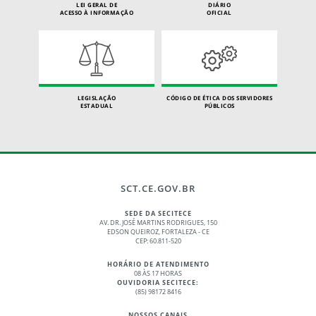
LEI GERAL DE
DIÁRIO
ACESSO À INFORMAÇÃO
OFICIAL
LEGISLAÇÃO
CÓDIGO DE ÉTICA DOS SERVIDORES
ESTADUAL
PÚBLICOS
SCT.CE.GOV.BR
SEDE DA SECITECE
AV. DR. JOSÉ MARTINS RODRIGUES, 150
EDSON QUEIROZ, FORTALEZA - CE
CEP: 60.811-520
HORÁRIO DE ATENDIMENTO
08 ÀS 17 HORAS
OUVIDORIA SECITECE:
(85) 98172 8416
NOSSOS CANAIS