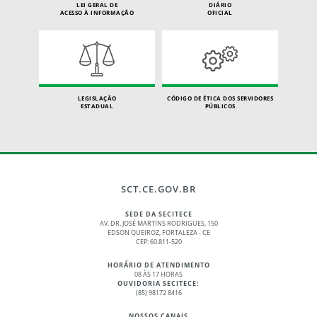
LEI GERAL DE
DIÁRIO
ACESSO À INFORMAÇÃO
OFICIAL
LEGISLAÇÃO
CÓDIGO DE ÉTICA DOS SERVIDORES
ESTADUAL
PÚBLICOS
SCT.CE.GOV.BR
SEDE DA SECITECE
AV. DR. JOSÉ MARTINS RODRIGUES, 150
EDSON QUEIROZ, FORTALEZA - CE
CEP: 60.811-520
HORÁRIO DE ATENDIMENTO
08 ÀS 17 HORAS
OUVIDORIA SECITECE:
(85) 98172 8416
NOSSOS CANAIS