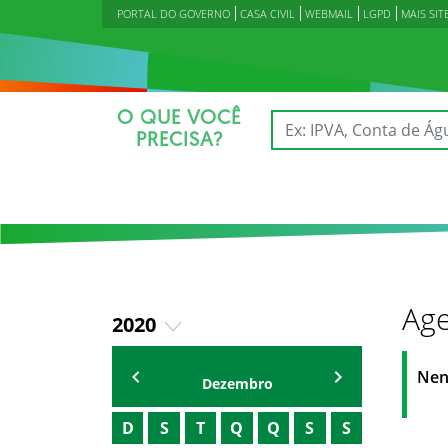
PORTAL DO GOVERNO
CASA CIVIL
WEBMAIL
LGPD
MAIS SIT
O QUE VOCÊ
PRECISA?
Age
2020
2023
Agenda Secretárias
Nen
Dezembro
2024
D
S
T
Q
Q
S
S
2025