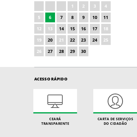
1
2
3
4
2027
5
6
7
8
9
10
11
2028
12
13
14
15
16
17
18
19
20
21
22
23
24
25
26
27
28
29
30
ACESSO RÁPIDO
CEARÁ
CARTA DE SERVIÇOS
TRANSPARENTE
DO CIDADÃO