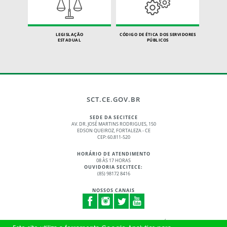
LEGISLAÇÃO
CÓDIGO DE ÉTICA DOS SERVIDORES
ESTADUAL
PÚBLICOS
SCT.CE.GOV.BR
SEDE DA SECITECE
AV. DR. JOSÉ MARTINS RODRIGUES, 150
EDSON QUEIROZ, FORTALEZA - CE
CEP: 60.811-520
HORÁRIO DE ATENDIMENTO
08 ÀS 17 HORAS
OUVIDORIA SECITECE:
(85) 98172 8416
NOSSOS CANAIS
© 2017 - 2026 – GOVERNO DO ESTADO DO CEARÁ