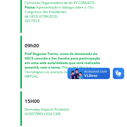
Comissão Organizadora da do XV CONUECE–
Pauta:
Apresentação e diálogo sobre o 15o
Congresso dos Estudantes
da UECE (CONUECE).
SECITECE
09h00
Prof Augusto Torres, curso de doutorado da
UECE convida a Sec Sandra para participação
em uma web aula/debate que será realizada
amanhã, com o tema:
“Plano de Ciência e
Tecnologia e os avanços na área da saúde”.
VIRTUAL
15H00
Demoday Impacto Produtivo
AUDITÓRIO CASA CIVIL