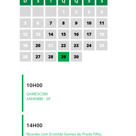
D
S
T
Q
Q
S
S
1
2
3
4
5
6
7
8
9
10
11
12
13
14
15
16
17
18
19
20
21
22
23
24
25
26
27
28
29
30
10H00
GAMESCOM
ANHEMBI - SP
14H00
Reunião com Eronildo Gomes do Prado Filho,