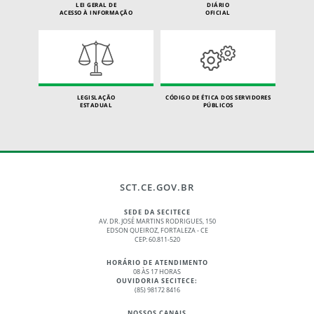
LEI GERAL DE
DIÁRIO
ACESSO À INFORMAÇÃO
OFICIAL
LEGISLAÇÃO
CÓDIGO DE ÉTICA DOS SERVIDORES
ESTADUAL
PÚBLICOS
SCT.CE.GOV.BR
SEDE DA SECITECE
AV. DR. JOSÉ MARTINS RODRIGUES, 150
EDSON QUEIROZ, FORTALEZA - CE
CEP: 60.811-520
HORÁRIO DE ATENDIMENTO
08 ÀS 17 HORAS
OUVIDORIA SECITECE:
(85) 98172 8416
NOSSOS CANAIS