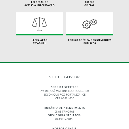
LEI GERAL DE
DIÁRIO
ACESSO À INFORMAÇÃO
OFICIAL
LEGISLAÇÃO
CÓDIGO DE ÉTICA DOS SERVIDORES
ESTADUAL
PÚBLICOS
SCT.CE.GOV.BR
SEDE DA SECITECE
AV. DR. JOSÉ MARTINS RODRIGUES, 150
EDSON QUEIROZ, FORTALEZA - CE
CEP: 60.811-520
HORÁRIO DE ATENDIMENTO
08 ÀS 17 HORAS
OUVIDORIA SECITECE:
(85) 98172 8416
NOSSOS CANAIS