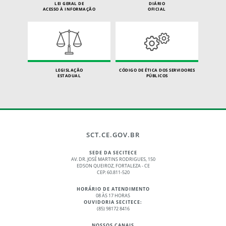
LEI GERAL DE
DIÁRIO
ACESSO À INFORMAÇÃO
OFICIAL
LEGISLAÇÃO
CÓDIGO DE ÉTICA DOS SERVIDORES
ESTADUAL
PÚBLICOS
SCT.CE.GOV.BR
SEDE DA SECITECE
AV. DR. JOSÉ MARTINS RODRIGUES, 150
EDSON QUEIROZ, FORTALEZA - CE
CEP: 60.811-520
HORÁRIO DE ATENDIMENTO
08 ÀS 17 HORAS
OUVIDORIA SECITECE:
(85) 98172 8416
NOSSOS CANAIS