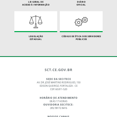
LEI GERAL DE
DIÁRIO
ACESSO À INFORMAÇÃO
OFICIAL
LEGISLAÇÃO
CÓDIGO DE ÉTICA DOS SERVIDORES
ESTADUAL
PÚBLICOS
SCT.CE.GOV.BR
SEDE DA SECITECE
AV. DR. JOSÉ MARTINS RODRIGUES, 150
EDSON QUEIROZ, FORTALEZA - CE
CEP: 60.811-520
HORÁRIO DE ATENDIMENTO
08 ÀS 17 HORAS
OUVIDORIA SECITECE:
(85) 98172 8416
NOSSOS CANAIS