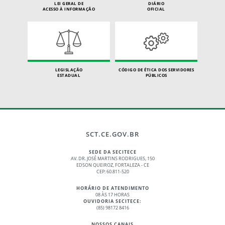
LEI GERAL DE
DIÁRIO
ACESSO À INFORMAÇÃO
OFICIAL
LEGISLAÇÃO
CÓDIGO DE ÉTICA DOS SERVIDORES
ESTADUAL
PÚBLICOS
SCT.CE.GOV.BR
SEDE DA SECITECE
AV. DR. JOSÉ MARTINS RODRIGUES, 150
EDSON QUEIROZ, FORTALEZA - CE
CEP: 60.811-520
HORÁRIO DE ATENDIMENTO
08 ÀS 17 HORAS
OUVIDORIA SECITECE:
(85) 98172 8416
NOSSOS CANAIS