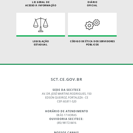
LEI GERAL DE
DIÁRIO
ACESSO À INFORMAÇÃO
OFICIAL
LEGISLAÇÃO
CÓDIGO DE ÉTICA DOS SERVIDORES
ESTADUAL
PÚBLICOS
SCT.CE.GOV.BR
SEDE DA SECITECE
AV. DR. JOSÉ MARTINS RODRIGUES, 150
EDSON QUEIROZ, FORTALEZA - CE
CEP: 60.811-520
HORÁRIO DE ATENDIMENTO
08 ÀS 17 HORAS
OUVIDORIA SECITECE:
(85) 98172 8416
NOSSOS CANAIS