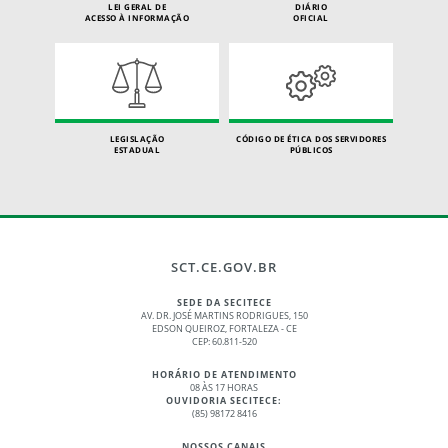
LEI GERAL DE
DIÁRIO
ACESSO À INFORMAÇÃO
OFICIAL
LEGISLAÇÃO
CÓDIGO DE ÉTICA DOS SERVIDORES
ESTADUAL
PÚBLICOS
SCT.CE.GOV.BR
SEDE DA SECITECE
AV. DR. JOSÉ MARTINS RODRIGUES, 150
EDSON QUEIROZ, FORTALEZA - CE
CEP: 60.811-520
HORÁRIO DE ATENDIMENTO
08 ÀS 17 HORAS
OUVIDORIA SECITECE:
(85) 98172 8416
NOSSOS CANAIS