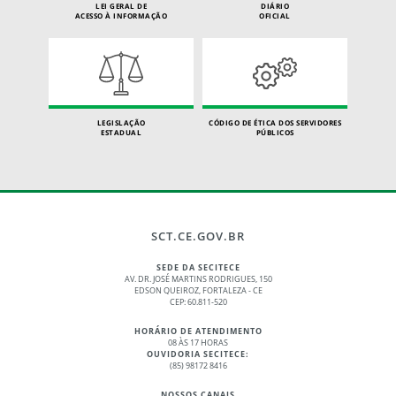
LEI GERAL DE
DIÁRIO
ACESSO À INFORMAÇÃO
OFICIAL
LEGISLAÇÃO
CÓDIGO DE ÉTICA DOS SERVIDORES
ESTADUAL
PÚBLICOS
SCT.CE.GOV.BR
SEDE DA SECITECE
AV. DR. JOSÉ MARTINS RODRIGUES, 150
EDSON QUEIROZ, FORTALEZA - CE
CEP: 60.811-520
HORÁRIO DE ATENDIMENTO
08 ÀS 17 HORAS
OUVIDORIA SECITECE:
(85) 98172 8416
NOSSOS CANAIS