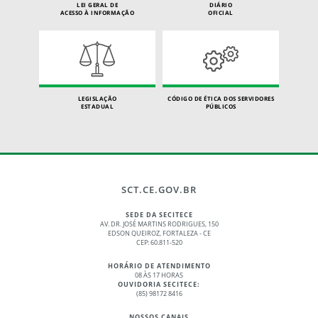
LEI GERAL DE
DIÁRIO
ACESSO À INFORMAÇÃO
OFICIAL
LEGISLAÇÃO
CÓDIGO DE ÉTICA DOS SERVIDORES
ESTADUAL
PÚBLICOS
SCT.CE.GOV.BR
SEDE DA SECITECE
AV. DR. JOSÉ MARTINS RODRIGUES, 150
EDSON QUEIROZ, FORTALEZA - CE
CEP: 60.811-520
HORÁRIO DE ATENDIMENTO
08 ÀS 17 HORAS
OUVIDORIA SECITECE:
(85) 98172 8416
NOSSOS CANAIS