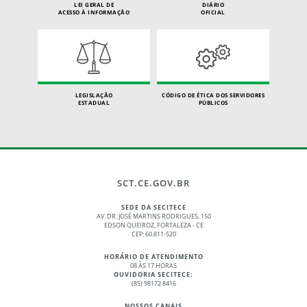
LEI GERAL DE
DIÁRIO
ACESSO À INFORMAÇÃO
OFICIAL
LEGISLAÇÃO
CÓDIGO DE ÉTICA DOS SERVIDORES
ESTADUAL
PÚBLICOS
SCT.CE.GOV.BR
SEDE DA SECITECE
AV. DR. JOSÉ MARTINS RODRIGUES, 150
EDSON QUEIROZ, FORTALEZA - CE
CEP: 60.811-520
HORÁRIO DE ATENDIMENTO
08 ÀS 17 HORAS
OUVIDORIA SECITECE:
(85) 98172 8416
NOSSOS CANAIS