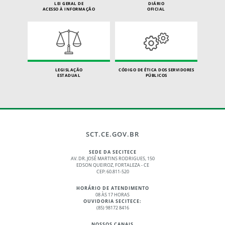
LEI GERAL DE
DIÁRIO
ACESSO À INFORMAÇÃO
OFICIAL
LEGISLAÇÃO
CÓDIGO DE ÉTICA DOS SERVIDORES
ESTADUAL
PÚBLICOS
SCT.CE.GOV.BR
SEDE DA SECITECE
AV. DR. JOSÉ MARTINS RODRIGUES, 150
EDSON QUEIROZ, FORTALEZA - CE
CEP: 60.811-520
HORÁRIO DE ATENDIMENTO
08 ÀS 17 HORAS
OUVIDORIA SECITECE:
(85) 98172 8416
NOSSOS CANAIS