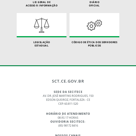
LEI GERAL DE
DIÁRIO
ACESSO À INFORMAÇÃO
OFICIAL
LEGISLAÇÃO
CÓDIGO DE ÉTICA DOS SERVIDORES
ESTADUAL
PÚBLICOS
SCT.CE.GOV.BR
SEDE DA SECITECE
AV. DR. JOSÉ MARTINS RODRIGUES, 150
EDSON QUEIROZ, FORTALEZA - CE
CEP: 60.811-520
HORÁRIO DE ATENDIMENTO
08 ÀS 17 HORAS
OUVIDORIA SECITECE:
(85) 98172 8416
NOSSOS CANAIS