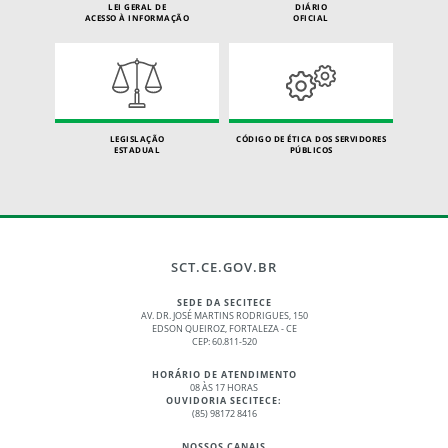
LEI GERAL DE
DIÁRIO
ACESSO À INFORMAÇÃO
OFICIAL
LEGISLAÇÃO
CÓDIGO DE ÉTICA DOS SERVIDORES
ESTADUAL
PÚBLICOS
SCT.CE.GOV.BR
SEDE DA SECITECE
AV. DR. JOSÉ MARTINS RODRIGUES, 150
EDSON QUEIROZ, FORTALEZA - CE
CEP: 60.811-520
HORÁRIO DE ATENDIMENTO
08 ÀS 17 HORAS
OUVIDORIA SECITECE:
(85) 98172 8416
NOSSOS CANAIS