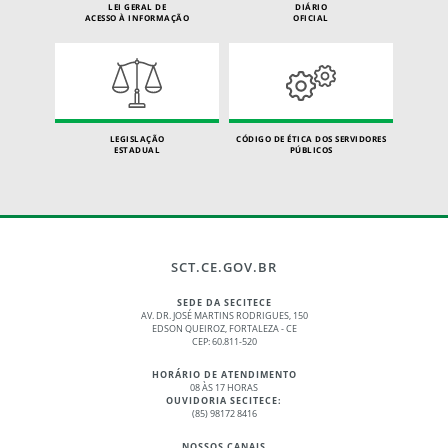
LEI GERAL DE
DIÁRIO
ACESSO À INFORMAÇÃO
OFICIAL
LEGISLAÇÃO
CÓDIGO DE ÉTICA DOS SERVIDORES
ESTADUAL
PÚBLICOS
SCT.CE.GOV.BR
SEDE DA SECITECE
AV. DR. JOSÉ MARTINS RODRIGUES, 150
EDSON QUEIROZ, FORTALEZA - CE
CEP: 60.811-520
HORÁRIO DE ATENDIMENTO
08 ÀS 17 HORAS
OUVIDORIA SECITECE:
(85) 98172 8416
NOSSOS CANAIS