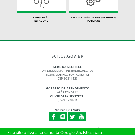
LEGISLAÇÃO
CÓDIGO DE ÉTICA DOS SERVIDORES
ESTADUAL
PÚBLICOS
SCT.CE.GOV.BR
SEDE DA SECITECE
AV. DR. JOSÉ MARTINS RODRIGUES, 150
EDSON QUEIROZ, FORTALEZA - CE
CEP: 60.811-520
HORÁRIO DE ATENDIMENTO
08 ÀS 17 HORAS
OUVIDORIA SECITECE:
(85) 98172 8416
NOSSOS CANAIS
© 2017 - 2026 – GOVERNO DO ESTADO DO CEARÁ
Este site utiliza a ferramenta Google Analytics para
TODOS OS DIREITOS RESERVADOS