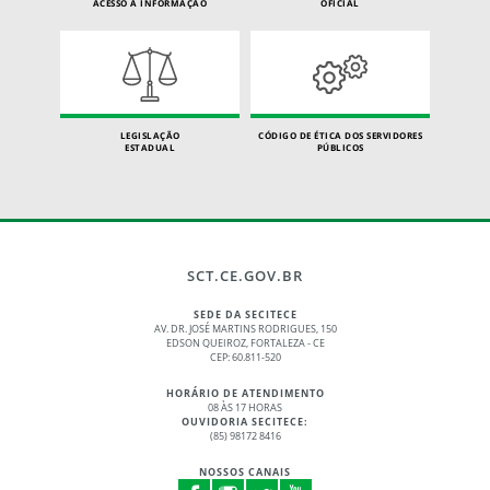
ACESSO À INFORMAÇÃO
OFICIAL
LEGISLAÇÃO
CÓDIGO DE ÉTICA DOS SERVIDORES
ESTADUAL
PÚBLICOS
SCT.CE.GOV.BR
SEDE DA SECITECE
AV. DR. JOSÉ MARTINS RODRIGUES, 150
EDSON QUEIROZ, FORTALEZA - CE
CEP: 60.811-520
HORÁRIO DE ATENDIMENTO
08 ÀS 17 HORAS
OUVIDORIA SECITECE:
(85) 98172 8416
NOSSOS CANAIS