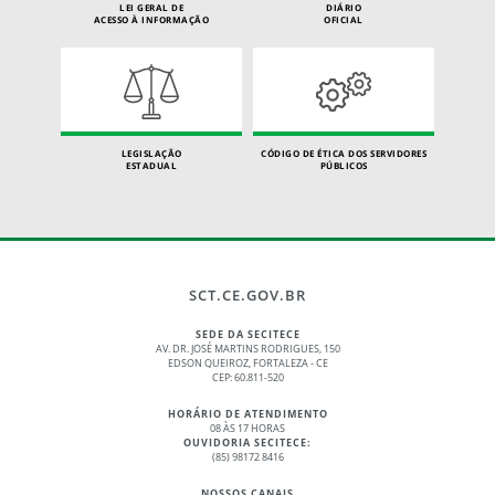
LEI GERAL DE
DIÁRIO
ACESSO À INFORMAÇÃO
OFICIAL
LEGISLAÇÃO
CÓDIGO DE ÉTICA DOS SERVIDORES
ESTADUAL
PÚBLICOS
SCT.CE.GOV.BR
SEDE DA SECITECE
AV. DR. JOSÉ MARTINS RODRIGUES, 150
EDSON QUEIROZ, FORTALEZA - CE
CEP: 60.811-520
HORÁRIO DE ATENDIMENTO
08 ÀS 17 HORAS
OUVIDORIA SECITECE:
(85) 98172 8416
NOSSOS CANAIS