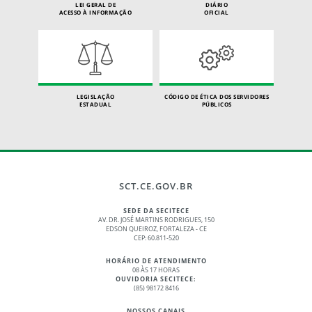
LEI GERAL DE
DIÁRIO
ACESSO À INFORMAÇÃO
OFICIAL
LEGISLAÇÃO
CÓDIGO DE ÉTICA DOS SERVIDORES
ESTADUAL
PÚBLICOS
SCT.CE.GOV.BR
SEDE DA SECITECE
AV. DR. JOSÉ MARTINS RODRIGUES, 150
EDSON QUEIROZ, FORTALEZA - CE
CEP: 60.811-520
HORÁRIO DE ATENDIMENTO
08 ÀS 17 HORAS
OUVIDORIA SECITECE:
(85) 98172 8416
NOSSOS CANAIS