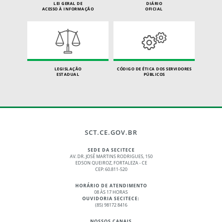
LEI GERAL DE
DIÁRIO
ACESSO À INFORMAÇÃO
OFICIAL
LEGISLAÇÃO
CÓDIGO DE ÉTICA DOS SERVIDORES
ESTADUAL
PÚBLICOS
SCT.CE.GOV.BR
SEDE DA SECITECE
AV. DR. JOSÉ MARTINS RODRIGUES, 150
EDSON QUEIROZ, FORTALEZA - CE
CEP: 60.811-520
HORÁRIO DE ATENDIMENTO
08 ÀS 17 HORAS
OUVIDORIA SECITECE:
(85) 98172 8416
NOSSOS CANAIS