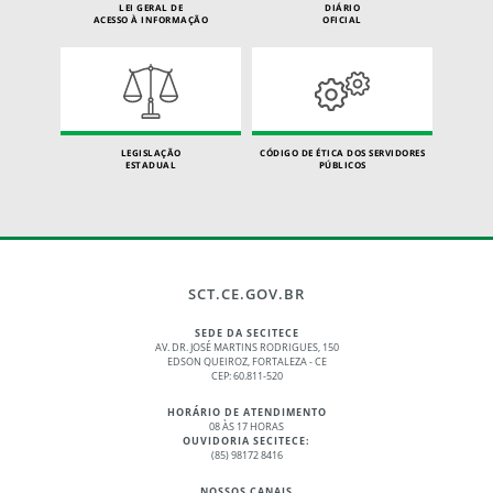
LEI GERAL DE
DIÁRIO
ACESSO À INFORMAÇÃO
OFICIAL
LEGISLAÇÃO
CÓDIGO DE ÉTICA DOS SERVIDORES
ESTADUAL
PÚBLICOS
SCT.CE.GOV.BR
SEDE DA SECITECE
AV. DR. JOSÉ MARTINS RODRIGUES, 150
EDSON QUEIROZ, FORTALEZA - CE
CEP: 60.811-520
HORÁRIO DE ATENDIMENTO
08 ÀS 17 HORAS
OUVIDORIA SECITECE:
(85) 98172 8416
NOSSOS CANAIS