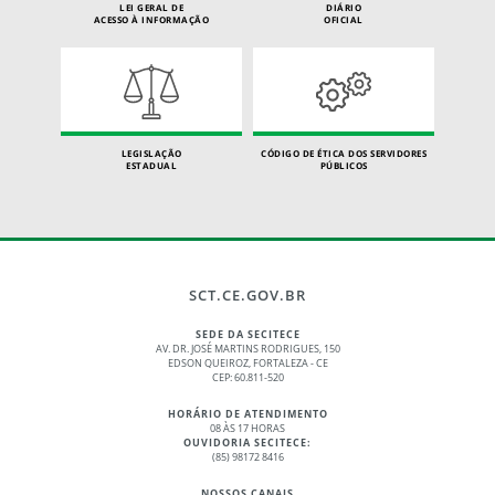
LEI GERAL DE
DIÁRIO
ACESSO À INFORMAÇÃO
OFICIAL
LEGISLAÇÃO
CÓDIGO DE ÉTICA DOS SERVIDORES
ESTADUAL
PÚBLICOS
SCT.CE.GOV.BR
SEDE DA SECITECE
AV. DR. JOSÉ MARTINS RODRIGUES, 150
EDSON QUEIROZ, FORTALEZA - CE
CEP: 60.811-520
HORÁRIO DE ATENDIMENTO
08 ÀS 17 HORAS
OUVIDORIA SECITECE:
(85) 98172 8416
NOSSOS CANAIS