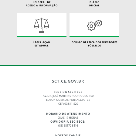
LEI GERAL DE
DIÁRIO
ACESSO À INFORMAÇÃO
OFICIAL
LEGISLAÇÃO
CÓDIGO DE ÉTICA DOS SERVIDORES
ESTADUAL
PÚBLICOS
SCT.CE.GOV.BR
SEDE DA SECITECE
AV. DR. JOSÉ MARTINS RODRIGUES, 150
EDSON QUEIROZ, FORTALEZA - CE
CEP: 60.811-520
HORÁRIO DE ATENDIMENTO
08 ÀS 17 HORAS
OUVIDORIA SECITECE:
(85) 98172 8416
NOSSOS CANAIS