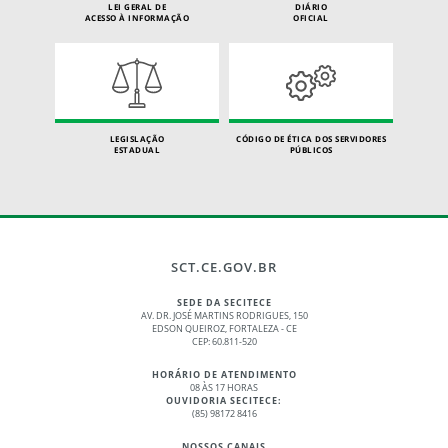
LEI GERAL DE
DIÁRIO
ACESSO À INFORMAÇÃO
OFICIAL
LEGISLAÇÃO
CÓDIGO DE ÉTICA DOS SERVIDORES
ESTADUAL
PÚBLICOS
SCT.CE.GOV.BR
SEDE DA SECITECE
AV. DR. JOSÉ MARTINS RODRIGUES, 150
EDSON QUEIROZ, FORTALEZA - CE
CEP: 60.811-520
HORÁRIO DE ATENDIMENTO
08 ÀS 17 HORAS
OUVIDORIA SECITECE:
(85) 98172 8416
NOSSOS CANAIS