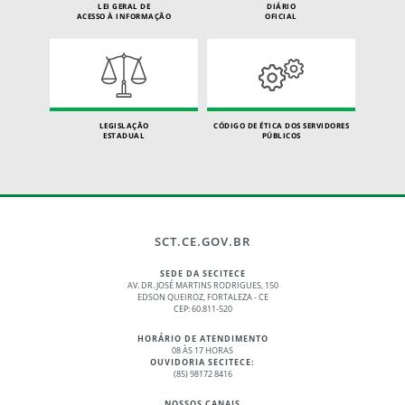
LEI GERAL DE
DIÁRIO
ACESSO À INFORMAÇÃO
OFICIAL
LEGISLAÇÃO
CÓDIGO DE ÉTICA DOS SERVIDORES
ESTADUAL
PÚBLICOS
SCT.CE.GOV.BR
SEDE DA SECITECE
AV. DR. JOSÉ MARTINS RODRIGUES, 150
EDSON QUEIROZ, FORTALEZA - CE
CEP: 60.811-520
HORÁRIO DE ATENDIMENTO
08 ÀS 17 HORAS
OUVIDORIA SECITECE:
(85) 98172 8416
NOSSOS CANAIS