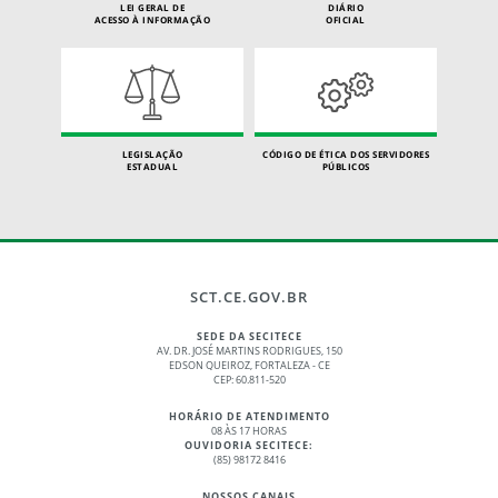
LEI GERAL DE
DIÁRIO
ACESSO À INFORMAÇÃO
OFICIAL
LEGISLAÇÃO
CÓDIGO DE ÉTICA DOS SERVIDORES
ESTADUAL
PÚBLICOS
SCT.CE.GOV.BR
SEDE DA SECITECE
AV. DR. JOSÉ MARTINS RODRIGUES, 150
EDSON QUEIROZ, FORTALEZA - CE
CEP: 60.811-520
HORÁRIO DE ATENDIMENTO
08 ÀS 17 HORAS
OUVIDORIA SECITECE:
(85) 98172 8416
NOSSOS CANAIS